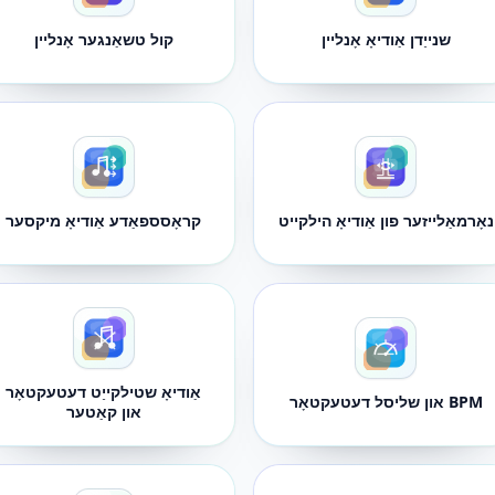
שנייַדן אַודיאָ אָנליין
קול טשאַנגער אָנליין
נאָרמאַלייזער פון אַודיאָ הילקייט
קראָסספאַדע אַודיאָ מיקסער
אַודיאָ שטילקייַט דעטעקטאָר
BPM און שליסל דעטעקטאָר
און קאַטער