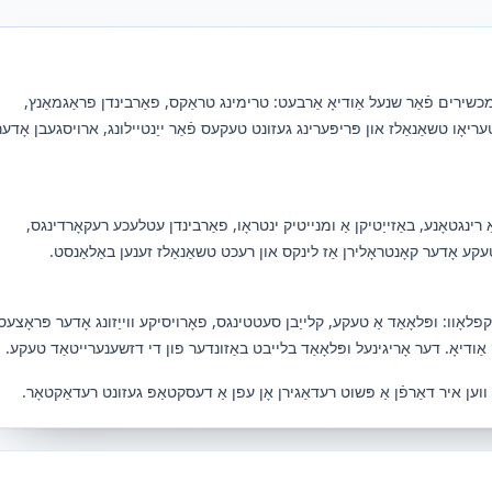
ירים פֿאַר שנעל אַודיאָ אַרבעט: טרימינג טראַקס, פאַרבינדן פראַגמאַנץ,
עריאָו טשאַנאַלז און פּריפּערינג געזונט טעקעס פֿאַר ייַנטיילונג, ארויסגעבן אָדער
אַ רינגטאָנע, באַזייַטיקן אַ ומנייטיק ינטראָו, פאַרבינדן עטלעכע רעקאָרדינגס,
קע אָדער קאָנטראָלירן אַז לינקס און רעכט טשאַנאַלז זענען באַלאַנסט.
לאָוו: ופּלאָאַד אַ טעקע, קלייַבן סעטטינגס, פאָרויסיקע ווייַזונג אָדער פּראָצעס
ודיאָ. דער אָריגינעל ופּלאָאַד בלייבט באַזונדער פון די דזשענערייטאַד טעקע.
ן ווען איר דאַרפֿן אַ פּשוט רעדאַגירן אָן עפן אַ דעסקטאַפּ געזונט רעדאַקטאָר.