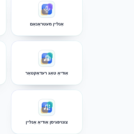
אָנליין מעטראָנאָם
אַודיאָ טאַג רעדאַקטאָר
צונויפגיסן אַודיאָ אָנליין