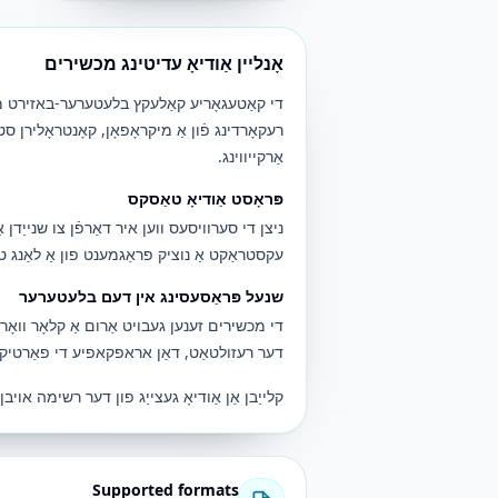
אָנליין אַודיאָ עדיטינג מכשירים
די קאַטעגאָריע קאַלעקץ בלעטערער-באזירט מכש
רעקאָרדינג פֿון אַ מיקראָפאָן, קאָנטראָלירן סט
אַרקייווינג.
פּראָסט אַודיאָ טאַסקס
ניצן די סערוויסעס ווען איר דאַרפֿן צו שנייַדן 
עקסטראַקט אַ נוציק פראַגמענט פון אַ לאַנג טע
שנעל פּראַסעסינג אין דעם בלעטערער
די מכשירים זענען געבויט אַרום אַ קלאָר וואָרקפ
דער רעזולטאַט, דאַן אראפקאפיע די פאַרטיק אַ
קלייַבן אַן אַודיאָ געצייַג פון דער רשימה אויב
Supported formats