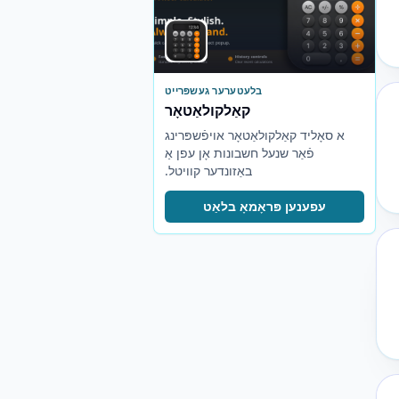
בלעטערער געשפּרייט
קאַלקולאַטאָר
א סאָליד קאַלקולאַטאָר אויפֿשפּרינג
פֿאַר שנעל חשבונות אָן עפן אַ
באַזונדער קוויטל.
עפענען פּראָמאָ בלאַט