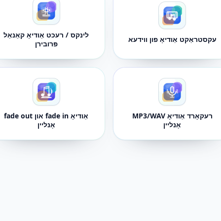
לינקס / רעכט אַודיאָ קאַנאַל
עקסטראַקט אַודיאָ פון ווידעא
פּרובירן
רעקאָרד אַודיאָ MP3/WAV
אַודיאָ fade in און fade out
אָנליין
אָנליין