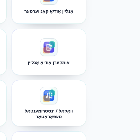
אָנליין אַודיאָ קאָנווערטער
אומקערן אַודיאָ אָנליין
וואָקאַל / ינסטרומענטאַל
סעפּאַראַטאָר