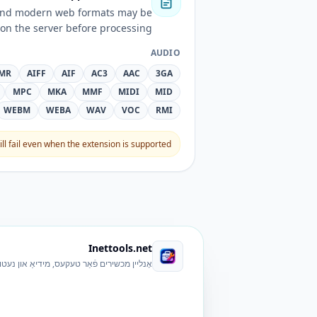
 and modern web formats may be
on the server before processing.
AUDIO
MR
AIFF
AIF
AC3
AAC
3GA
MPC
MKA
MMF
MIDI
MID
WEBM
WEBA
WAV
VOC
RMI
l fail even when the extension is supported.
Inettools.net
אָנליין מכשירים פֿאַר טעקעס, מידיאַ און נעטוו