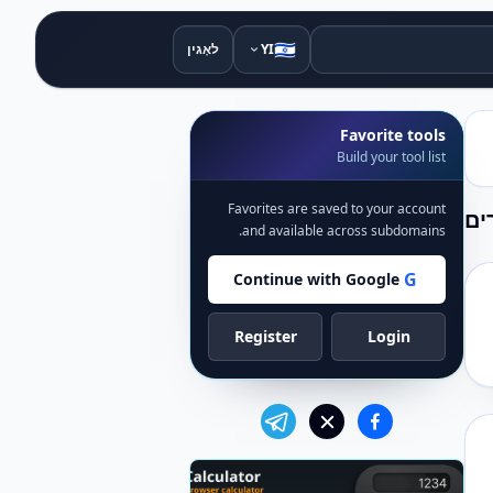
🇮🇱
YI
לאָגין
Favorite tools
Build your tool list
Favorites are saved to your account
רים
and available across subdomains.
G
Continue with Google
Register
Login