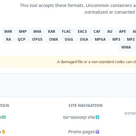
This tool accepts these formats. Uncommon containers
normalized or converted 
M4R
M4P
M4A
KAR
FLAC
EAC3
CAF
AU
APE
A
RA
QCP
OPUS
OMA
OGG
OGA
MPGA
MP3
MP2
WMA
A damaged file or a non-standard codec can stil
TION
SITE NAVIGATION
אָרקינג
אַלע קאַטעגאָריעס
ק
Promo pages
פ