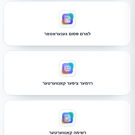
לאָרם פּסום גענעראַטאָר
רוימער ציפער קאַנווערטער
רשימה קאַנווערטער