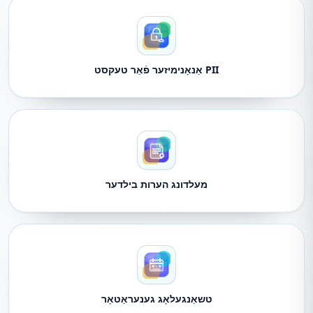
PII אַנאָנימיזער פֿאַר טעקסט
מעלדונג הערות בילדער
טשאַנגעלאָג גענעראַטאָר