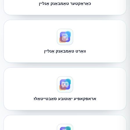
כאַראַקטער טאָמבאַנק אָנליין
וואָרט טאָמבאַנק אָנליין
אראפקאפיע יאָוטובע סאַבטייטאַלז