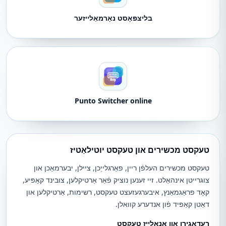
בליצפּאָסט נאָרמאַלייזער
Punto Switcher online
טעקסט מכשירים און טעקסט יוטילאַטיז
טעקסט מכשירים העלפֿן ריין, פאַרגלייַכן, ציילן, יבערמאַכן און
צוגרייטן אינהאַלט. זיי זענען נוציק פֿאַר אַרטיקלען, צובינד קאָפּיע,
קאָד פראַגמאַנץ, איבערגעזעצט טעקסט, רשימות, אַרטיקלען און
דאַטן קאַפּיד פֿון אנדערע קוואלן.
רעדאַגירן און אַנאַלייז טעקסט