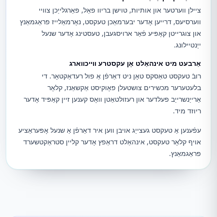
ציילן ווערטער און אותיות, טוישן בריוו פאַל, פאַרגלייַכן צוויי
ווערסיעס, דרייען אָדער יבערמאַכן טעקסט, נאָרמאַלייז פראַגמאַנץ
און צוגרייטן קאָפּיע פֿאַר ארויסגעבן, טעסטינג אָדער שנעל
ייַנטיילונג.
אַרבעט מיט אינהאַלט אָן עקסטרע ווייכווארג
רובֿ טעקסט טאַסקס טאָן ניט דאַרפֿן אַ פול רעדאַקטאָר. די
בלעטערער מכשירים צושטעלן פאָוקיסט אַקשאַנז, קלאָר
אַרייַנשרייַב פעלדער און רעזולטאַטן וואָס קענען זיין קאַפּיד אָדער
ריוזד מיד.
עפֿענען אַ טעקסט געצייַג אויבן ווען איר דאַרפֿן אַ שנעל אָפּעראַציע
אויף קלאָר טעקסט, אינהאַלט דראַפץ אָדער קליין סטראַקטשערד
פראַגמאַנץ.