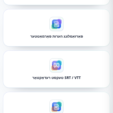
פאַרזאַמלונג הערות פאָרמאַטטער
SRT / VTT טעקסט רעדאַקטאָר