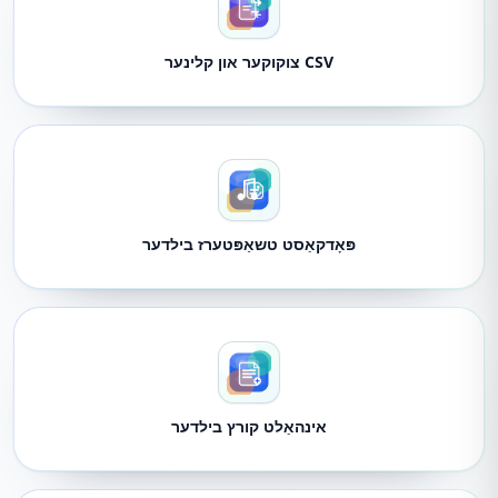
CSV צוקוקער און קלינער
פּאָדקאַסט טשאַפּטערז בילדער
אינהאַלט קורץ בילדער