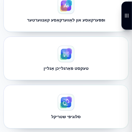
ופּפּערקאַסע און לאָווערקאַסע קאַנווערטער
טעקסט פאַרגלייַכן אָנליין
סלוגיפי שטריקל