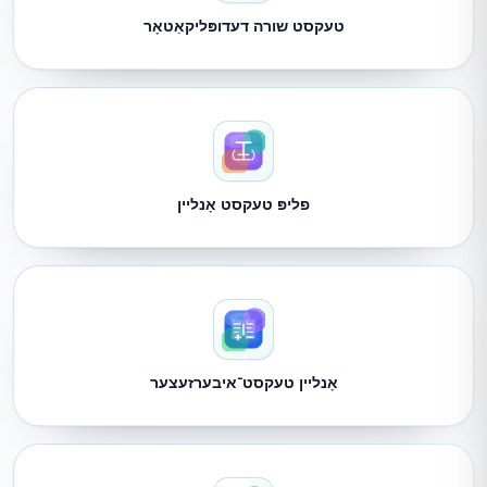
טעקסט שורה דעדופּליקאַטאָר
פליפּ טעקסט אָנליין
אָנליין טעקסט־איבערזעצער