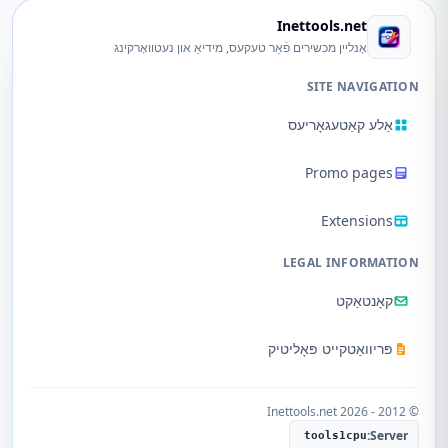
Inettools.net
אָנליין מכשירים פֿאַר טעקעס, מידיאַ און נעטוואָרקינג
SITE NAVIGATION
אַלע קאַטעגאָריעס
Promo pages
Extensions
LEGAL INFORMATION
קאָנטאַקט
פּריוואַטקייט פּאָליטיק
© 2012 - 2026 Inettools.net
Server:
tools1cpu