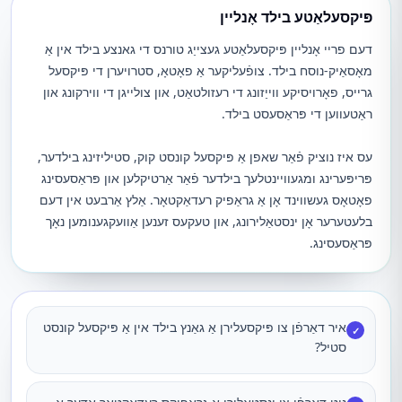
פּיקסעלאַטע בילד אָנליין
דעם פריי אָנליין פּיקסעלאַטע געצייַג טורנס די גאנצע בילד אין אַ
מאָסאַיק-נוסח בילד. צופֿעליקער אַ פאָטאָ, סטרויערן די פּיקסעל
גרייס, פאָרויסיקע ווייַזונג די רעזולטאַט, און צולייגן די ווירקונג און
ראַטעווען די פּראַסעסט בילד.
עס איז נוציק פֿאַר שאפן אַ פּיקסעל קונסט קוק, סטיליזינג בילדער,
פּריפּערינג ומגעוויינטלעך בילדער פֿאַר אַרטיקלען און פּראַסעסינג
פאָטאָס געשווינד אָן אַ גראַפיק רעדאַקטאָר. אַלץ אַרבעט אין דעם
בלעטערער אָן ינסטאַלירונג, און טעקעס זענען אַוועקגענומען נאָך
פּראַסעסינג.
איר דאַרפֿן צו פּיקסעלירן אַ גאַנץ בילד אין אַ פּיקסעל קונסט
✓
סטיל?