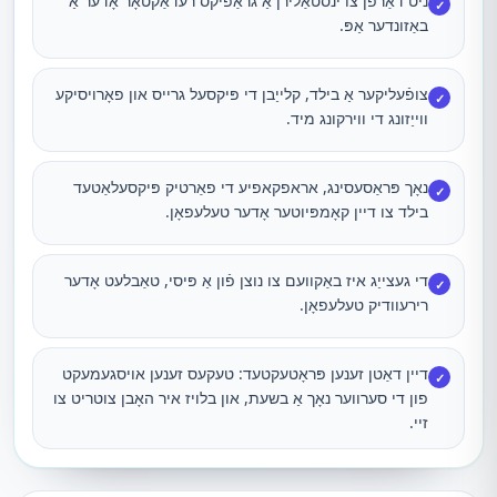
ניט דאַרפֿן צו ינסטאַלירן אַ גראַפיקס רעדאַקטאָר אָדער אַ
✓
באַזונדער אַפּ.
צופֿעליקער אַ בילד, קלייַבן די פּיקסעל גרייס און פאָרויסיקע
✓
ווייַזונג די ווירקונג מיד.
נאָך פּראַסעסינג, אראפקאפיע די פאַרטיק פּיקסעלאַטעד
✓
בילד צו דיין קאָמפּיוטער אָדער טעלעפאָן.
די געצייַג איז באַקוועם צו נוצן פֿון אַ פּיסי, טאַבלעט אָדער
✓
רירעוודיק טעלעפאָן.
דיין דאַטן זענען פּראָטעקטעד: טעקעס זענען אויסגעמעקט
✓
פון די סערווער נאָך אַ בשעת, און בלויז איר האָבן צוטריט צו
זיי.