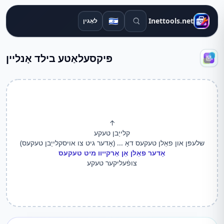
זוכן מכשירים
🇮🇱
Inettools.net
לאָגין
פּיקסעלאַטע בילד אָנליין
↑
קלייַבן טעקע
שלעפּן און פאַלן טעקעס דאָ ... (אָדער גיט צו אויסקלייַבן טעקעס)
אָדער פאַלן אַן אַרקייוו מיט טעקעס
צופֿעליקער טעקע