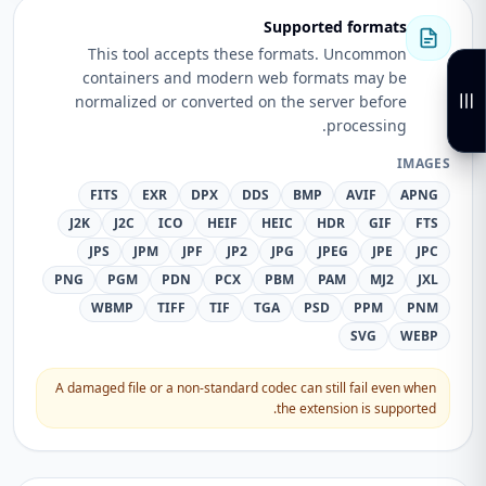
Supported formats
This tool accepts these formats. Uncommon
containers and modern web formats may be
normalized or converted on the server before
processing.
IMAGES
FITS
EXR
DPX
DDS
BMP
AVIF
APNG
J2K
J2C
ICO
HEIF
HEIC
HDR
GIF
FTS
JPS
JPM
JPF
JP2
JPG
JPEG
JPE
JPC
PNG
PGM
PDN
PCX
PBM
PAM
MJ2
JXL
WBMP
TIFF
TIF
TGA
PSD
PPM
PNM
SVG
WEBP
A damaged file or a non-standard codec can still fail even when
the extension is supported.