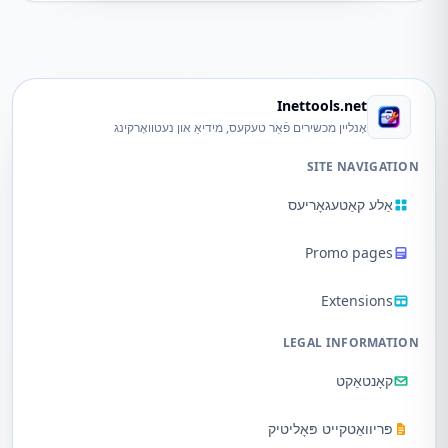
Inettools.net
אָנליין מכשירים פֿאַר טעקעס, מידיאַ און נעטוואָרקינג
SITE NAVIGATION
אַלע קאַטעגאָריעס
Promo pages
Extensions
LEGAL INFORMATION
קאָנטאַקט
פּריוואַטקייט פּאָליטיק