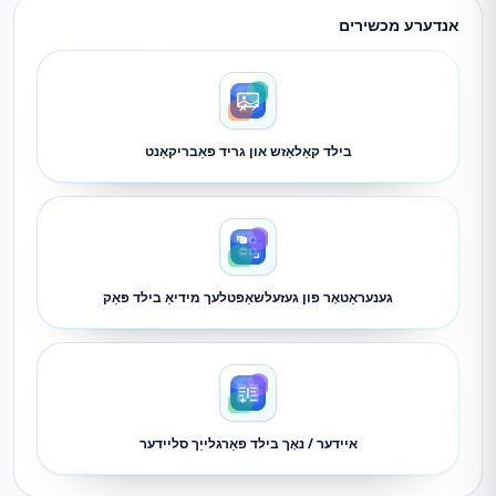
אנדערע מכשירים
בילד קאַלאַזש און גריד פאַבריקאַנט
גענעראַטאָר פון געזעלשאַפטלעך מידיאַ בילד פּאַק
איידער / נאָך בילד פאַרגלייַך סליידער