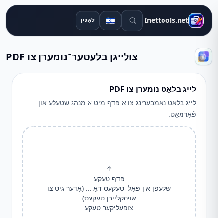
זוכן מכשירים
🇮🇱
Inettools.net
לאָגין
צולייגן בלעטער־נומערן צו PDF
לייג בלאַט נומערן צו PDF
לייג בלאַט נאַמבערינג צו אַ פּדף מיט אַ מנהג שטעלע און
פֿאָרמאַט.
↑
פּדף טעקע
שלעפּן און פאַלן טעקעס דאָ ... (אָדער גיט צו
אויסקלייַבן טעקעס)
צופֿעליקער טעקע