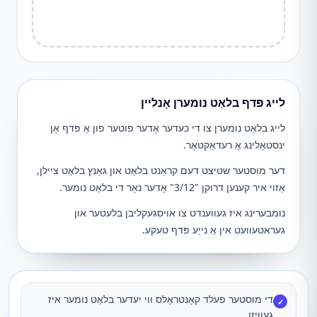
לייג פּדף בלאַט נומערן אָנליין
לייג בלאַט נומערן צו די כעדער אָדער פוטער פון אַ פּדף אָן
ינסטאָלינג אַ רעדאַקטאָר.
דער מוסטער שטיצט דעם קראַנט בלאַט און גאַנץ בלאַט ציילן,
אַזוי איר קענען דרוקן "3/12" אָדער נאָר די בלאַט נומער.
נומבערינג איז געווענדט צו אויסגעקליבן בלעטער און
געראטעוועט אין אַ נייַע פּדף טעקע.
די מוסטער פעלד קאָנטראָלס ווי יעדער בלאַט נומער איז
✓
געוויזן.