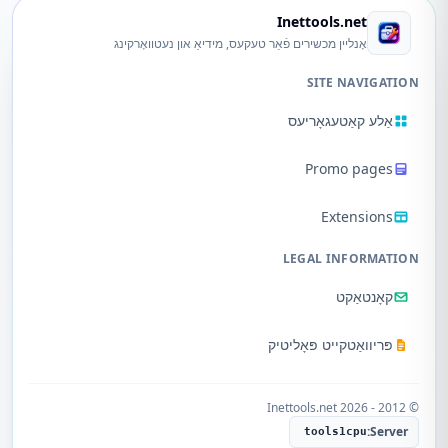
Inettools.net
אָנליין מכשירים פֿאַר טעקעס, מידיאַ און נעטוואָרקינג
SITE NAVIGATION
אַלע קאַטעגאָריעס
Promo pages
Extensions
LEGAL INFORMATION
קאָנטאַקט
פּריוואַטקייט פּאָליטיק
© 2012 - 2026 Inettools.net
Server:
tools1cpu