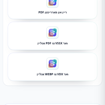
ריין און פאַרריכטן PDF
גער VSSX צו PDF אָנליין
גער VDX צו WEBP אָנליין