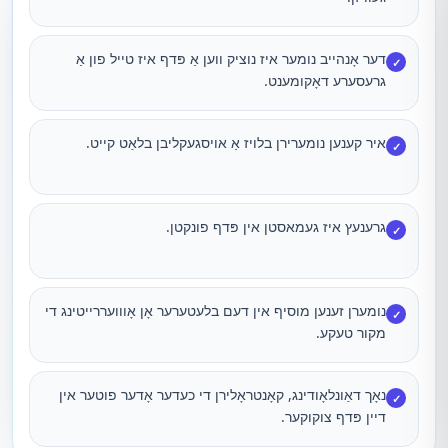
דער אָנהייב נומער איז נוציק ווען אַ פּדף איז טייל פון אַ
✓
גרעסערע דאָקומענט.
איר קענען נומערירן בלויז אַ אויסגעקליבן בלאַט קייט.
✓
גרענעץ איז געמאסטן אין פּדף פונקטן.
✓
נומערן זענען מוסיף אין דעם בלעטערער אָן אָווועררייטינג די
✓
מקור טעקע.
נאָך דאַונלאָודינג, קאָנטראָלירן די כעדער אָדער פוטער אין
✓
דיין פּדף צוקוקער.