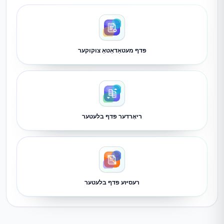
פּדף מעטאַדאַטאַ צוקוקער
ריאָרדער פּדף בלעטער
רעסיזע פּדף בלעטער