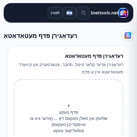
זוכן מכשירים
🇮🇱
Inettools.net
לאָגין
רעדאַגירן פּדף מעטאַדאַטאַ
רעדאַגירן פּדף מעטאַדאַטאַ
רעדאַגירן אָדער קלאָר טיטל, מחבר, ונטערטעניק און קיווערד
מעטאַדאַטאַ אין אַ פּדף.
↑
פּדף טעקע
שלעפּן און פאַלן טעקעס דאָ ... (אָדער גיט צו
אויסקלייַבן טעקעס)
צופֿעליקער טעקע