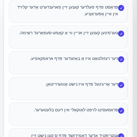
פּראָסט פּדף פעלדער קענען זיין פארענדערט אָדער קלירד
✓
אין איין אָפּעראַציע.
טערמינען קענען זיין אריין ווי אַ קאָמע-סעפּאַרעד רשימה.
✓
דער רעזולטאַט איז אַ באַזונדער פּדף אראפקאפיע.
✓
דער אָריגינעל פּדף איז נישט אָוווערריטאַן.
✓
פּראַסעסינג לויפט לאָוקאַלי אין דעם בלעטערער.
✓
ענקריפּטיד אָדער דאַמידזשד פּדף ס קען נישט זיין
✓