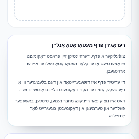
רעדאַגירן פּדף מעטאַדאַטאַ אָנליין
צופֿעליקער אַ פּדף, דערהייַנטיקן זייַן פּראָסט דאָקומענט
פּראָפּערטיעס אָדער קלאָר מעטאַדאַטאַ פעלדער איידער
ארויסגעבן.
די עדיטיד פּדף איז דזשענערייטאַד אין דעם בלעטערער ווי אַ
נייַע טעקע, אַזוי דער מקור דאָקומענט בלייבט אַנטשיינדזשד.
דאָס איז נוציק פֿאַר רייניקונג מחבר נעמען, טיטלען, באשעפער
פעלדער און טערמינען אין דאָקומענטן צוגעגרייט פֿאַר
ייַנטיילונג.