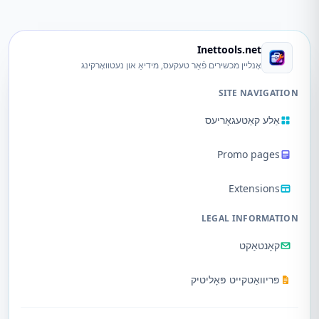
Inettools.net
אָנליין מכשירים פֿאַר טעקעס, מידיאַ און נעטוואָרקינג
SITE NAVIGATION
אַלע קאַטעגאָריעס
Promo pages
Extensions
LEGAL INFORMATION
קאָנטאַקט
פּריוואַטקייט פּאָליטיק