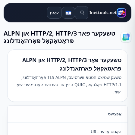
זוכן מכשירים
🇮🇱
Inettools.net
לאָגין
טשעקער פֿאַר HTTP/2, HTTP/3 און ALPN
פּראָטאָקאָל פאַרהאַנדלונג
טשעקער פֿאַר HTTP/2, HTTP/3 און ALPN
פּראָטאָקאָל פאַרהאַנדלונג
טשעק שטיצט הטטפּ ווערסיעס, TLS ALPN פאַרהאַנדלונג,
HTTP/1.1 פאַלבאַק, QUIC הינץ און סערווער קאַנפיגיעריישאַן
ישוז.
אָפּציעס
האָסט אָדער URL