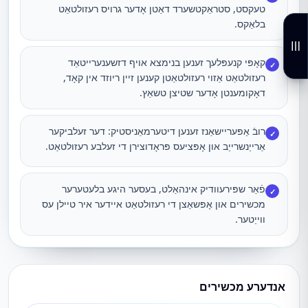
טעקסט, סטראַקטשערד דאַטן אָדער גרויס רעזולטאַט
בלאַקס.
קאָפּי קנעפּלעך זענען בנימצא אויף דזשענערייטאַד
✓
רעזולטאַט אַזוי רעזולטאַטן קענען זיין ריוזד אין קאָד,
דאָקומענטן אָדער שטיצן טשאַץ.
רובֿ אַפּעריישאַנז זענען דיטערמאַניסטיק: דער זעלביקער
✓
אַרייַנשרייַב און אָפּציעס פּראָדוצירן די זעלבע רעזולטאַט.
פֿאַר שפּירעוודיק אינהאַלט, בעסער היגע בלעטערער
✓
מכשירים און אָפּשאַצן די רעזולטאַט איידער איר טיילן עס
ווייַטער.
אנדערע מכשירים