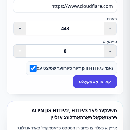
פּאָרט
+
-
טיימאַוט
+
-
זאָנד HTTP/3 ווען דער סערווער שטיצט עס
קוק פּראָטאָקאָלס
טשעקער פֿאַר HTTP/2, HTTP/3 און ALPN
פּראָטאָקאָל פאַרהאַנדלונג אָנליין
אַרייַן אַ פעלד צו פּרובירן הטטפּס פּראָטאָקאָל פאַרהאַנדלונג: