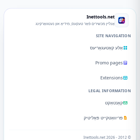
Inettools.net
אָנליין מכשירים פֿאַר טעקעס, מידיאַ און נעטוואָרקינג
SITE NAVIGATION
אַלע קאַטעגאָריעס
Promo pages
Extensions
LEGAL INFORMATION
קאָנטאַקט
פּריוואַטקייט פּאָליטיק
© 2012 - 2026 Inettools.net