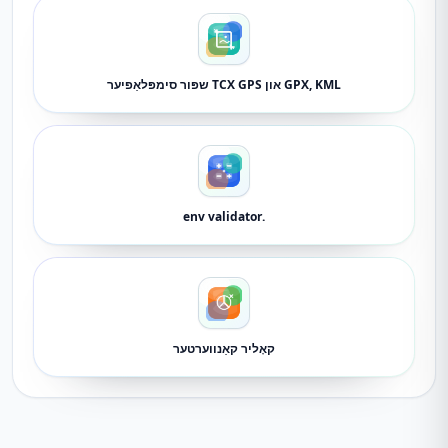
GPX, KML און TCX GPS שפּור סימפּלאַפיער
.env validator
קאָליר קאַנווערטער