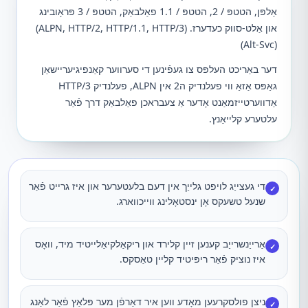
אַלפּן, הטטפּ / 2, הטטפּ / 1.1 פאַלבאַק, הטטפּ / 3 פּראָובינג
און אַלט-סווק כעדערז. (ALPN, HTTP/2, HTTP/1.1, HTTP/3)
(Alt-Svc)
דער באַריכט העלפּס צו געפֿינען די סערווער קאַנפיגיעריישאַן
גאַפּס אַזאַ ווי פעלנדיק ה2 אין ALPN, פעלנדיק HTTP/3
אַדווערטייזמאַנט אָדער אַ צעבראכן פאַלבאַק דרך פֿאַר
עלטערע קלייאַנץ.
די געצייַג לויפט גלייַך אין דעם בלעטערער און איז גרייט פֿאַר
✓
שנעל טשעקס אָן ינסטאָלינג ווייכווארג.
אַרייַנשרייַב קענען זיין קלירד און ריקאַלקיאַלייטיד מיד, וואָס
✓
איז נוציק פֿאַר ריפּיטיד קליין טאַסקס.
ניצן פולסקרעען מאָדע ווען איר דאַרפֿן מער פּלאַץ פֿאַר לאַנג
✓