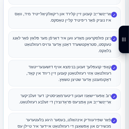
אַרייַנשרייַב קענען זיין קלירד און ריקאַלקיאַלייטיד מיד, וואָס
✓
איז נוציק פֿאַר ריפּיטיד קליין טאַסקס.
ניצן פולסקרעען מאָדע ווען איר דאַרפֿן מער פּלאַץ פֿאַר לאַנג
✓
טעקסט, סטראַקטשערד דאַטן אָדער גרויס רעזולטאַט
בלאַקס.
קאָפּי קנעפּלעך זענען בנימצא אויף דזשענערייטאַד
✓
רעזולטאַט אַזוי רעזולטאַטן קענען זיין ריוזד אין קאָד,
דאָקומענטן אָדער שטיצן טשאַץ.
רובֿ אַפּעריישאַנז זענען דיטערמאַניסטיק: דער זעלביקער
✓
אַרייַנשרייַב און אָפּציעס פּראָדוצירן די זעלבע רעזולטאַט.
פֿאַר שפּירעוודיק אינהאַלט, בעסער היגע בלעטערער
✓
מכשירים און אָפּשאַצן די רעזולטאַט איידער איר טיילן עס