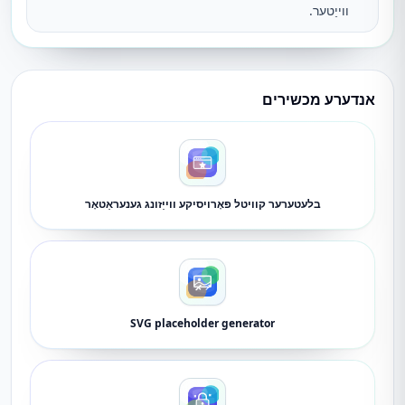
ווייַטער.
אנדערע מכשירים
בלעטערער קוויטל פאָרויסיקע ווייַזונג גענעראַטאָר
SVG placeholder generator