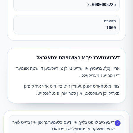
2.0000008225
סטעפּס
1000
דערנענטערנ זיך אַ באַשטימט ינטאַגראַל
אַרייַן f(x), גרענעץ און שריט ציילן צו רעכענען די שטח אונטער
די ויסבייג נומעריקאַללי.
צוויי מעטהאָדס זענען געוויזן זייַט ביי זייַט אַזוי איר קענען
פאַרגלייַכן רעזולטאַטן און סטרויערן פּינטלעכקייַט.
די געצייַג לויפט גלייַך אין דעם בלעטערער און איז גרייט פֿאַר
✓
שנעל טשעקס אָן ינסטאָלינג ווייכווארג.