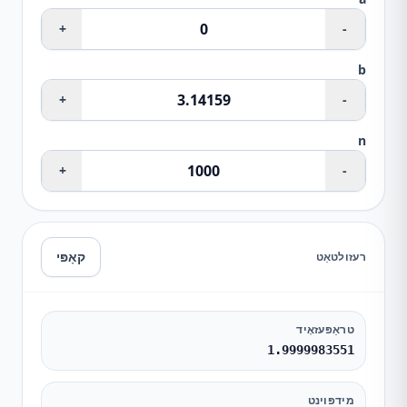
+
-
b
+
-
n
+
-
קאָפּי
רעזולטאַט
טראַפּעזאָיד
1.9999983551
מידפּוינט