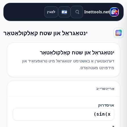
זוכן מכשירים
🇮🇱
Inettools.net
לאָגין
ינטאַגראַל און שטח קאַלקולאַטאָר
ינטאַגראַל און שטח קאַלקולאַטאָר
דערנענטערן אַ באַשטימט ינטאַגראַל מיט טראַפּעזאָיד און
מידפּוינט מעטהאָדס.
אַרייַנשרייַב
אויסדרוק
a