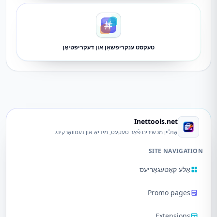
טעקסט ענקריפּשאַן און דעקריפּטיאָן
Inettools.net
אָנליין מכשירים פֿאַר טעקעס, מידיאַ און נעטוואָרקינג
SITE NAVIGATION
אַלע קאַטעגאָריעס
Promo pages
Extensions