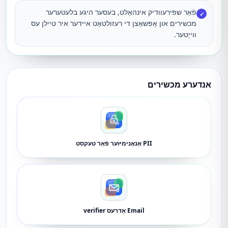
פֿאַר שפּירעוודיק אינהאַלט, בעסער היגע בלעטערער
✓
מכשירים און אָפּשאַצן די רעזולטאַט איידער איר טיילן עס
ווייַטער.
אנדערע מכשירים
PII אַנאָנימיזער פֿאַר טעקסט
Email אַדרעס verifier