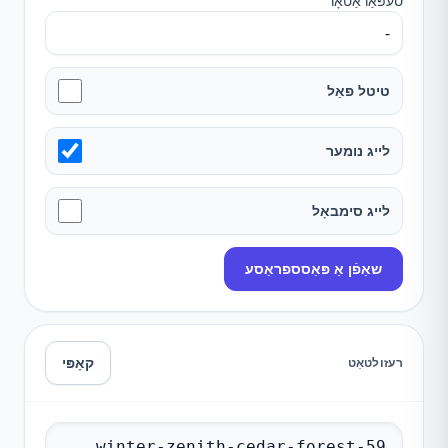
סעפּאַראַטאָר
טיטל פאַל
לייג נומער
לייג סימבאָל
שאַפֿן אַ פּאַסספראַסע
קאָפּי
רעזולטאַט