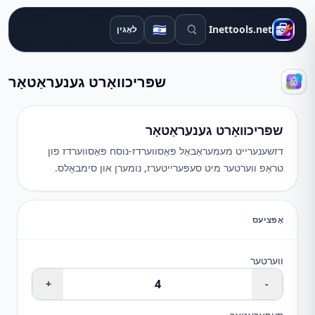
זוכן מכשירים
🇮🇱
Inettools.net
לאָגין
שפּריכוואָרט גענעראַטאָר
שפּריכוואָרט גענעראַטאָר
דזשענערייט מעמעראַבאַל פּאַסווערדז-נוסח פּאַסווערדז פון
טראַפ ווערטער מיט סעפּערייטערז, נומערן און סימבאָלס.
אָפּציעס
ווערטער
+
-