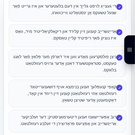
די געצייַג לויפט גלייַך אין דעם בלעטערער און איז גרייט פֿאַר
✓
שנעל טשעקס אָן ינסטאָלינג ווייכווארג.
אַרייַנשרייַב קענען זיין קלירד און ריקאַלקיאַלייטיד מיד, וואָס
✓
איז נוציק פֿאַר ריפּיטיד קליין טאַסקס.
ניצן פולסקרעען מאָדע ווען איר דאַרפֿן מער פּלאַץ פֿאַר לאַנג
✓
טעקסט, סטראַקטשערד דאַטן אָדער גרויס רעזולטאַט
בלאַקס.
קאָפּי קנעפּלעך זענען בנימצא אויף דזשענערייטאַד
✓
רעזולטאַט אַזוי רעזולטאַטן קענען זיין ריוזד אין קאָד,
דאָקומענטן אָדער שטיצן טשאַץ.
רובֿ אַפּעריישאַנז זענען דיטערמאַניסטיק: דער זעלביקער
✓
אַרייַנשרייַב און אָפּציעס פּראָדוצירן די זעלבע רעזולטאַט.