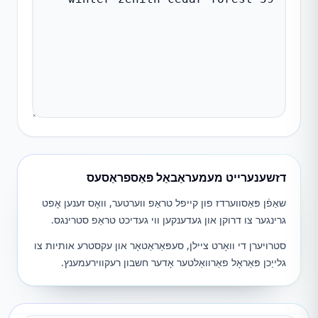
דזשענערייט מעמעראַבאַל פּאַספראַסעס
שאַפֿן פּאַסווערדז פון קייפל טראַפ ווערטער, וואָס זענען אָפט
גרינגער צו דרוקן און געדענקען ווי געדיכט טראַפ סטרינגס.
סטרויערן די וואָרט ציילן, סעפּאַראַטאָר און עקסטרע אותיות צו
גלייַכן פּאַראָל פאַרוואַלטער אָדער חשבון רעקווירעמענץ.